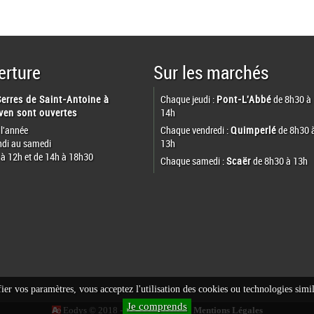
erture
Sur les marchés
Serres de Saint-Antoine à
Chaque jeudi :
Pont-L'Abbé
de 8h30 à
ven sont ouvertes
14h
 l'année
Chaque vendredi :
Quimperlé
de 8h30 
ndi au samedi
13h
 à 12h et de 14h à 18h30
Chaque samedi :
Scaër
de 8h30 à 13h
er vos paramètres, vous acceptez l'utilisation des cookies ou technologies simil
Je comprends
Eodys © 2018 - www.eodys.fr :-:-:
Mentions Légales