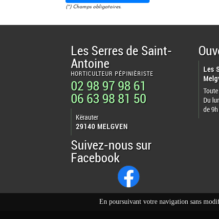
(*) Champs obligatoires.
Les Serres de Saint-
Ouv
Antoine
Les 
HORTICULTEUR PÉPINIÈRISTE
Melg
02 98 97 98 61
Toute
06 63 98 81 50
Du lu
de 9h
Kërauter
29140 MELGVEN
Suivez-nous sur
Facebook
En poursuivant votre navigation sans modifi